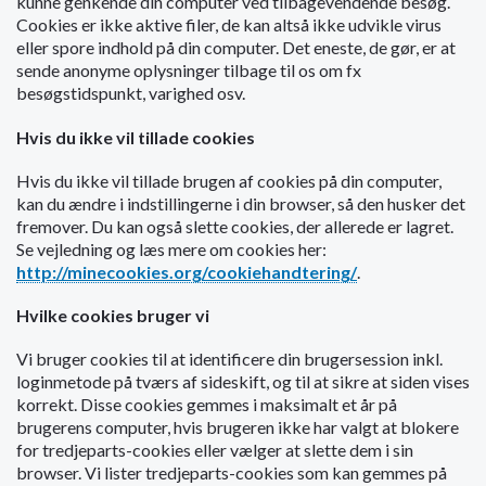
kunne genkende din computer ved tilbagevendende besøg.
o
Cookies er ikke aktive filer, de kan altså ikke udvikle virus
l
eller spore indhold på din computer. Det eneste, de gør, er at
d
sende anonyme oplysninger tilbage til os om fx
e
besøgstidspunkt, varighed osv.
t
Hvis du ikke vil tillade cookies
Hvis du ikke vil tillade brugen af cookies på din computer,
kan du ændre i indstillingerne i din browser, så den husker det
fremover. Du kan også slette cookies, der allerede er lagret.
Se vejledning og læs mere om cookies her:
http://minecookies.org/cookiehandtering/
.
Hvilke cookies bruger vi
Vi bruger cookies til at identificere din brugersession inkl.
loginmetode på tværs af sideskift, og til at sikre at siden vises
korrekt. Disse cookies gemmes i maksimalt et år på
brugerens computer, hvis brugeren ikke har valgt at blokere
for tredjeparts-cookies eller vælger at slette dem i sin
browser. Vi lister tredjeparts-cookies som kan gemmes på