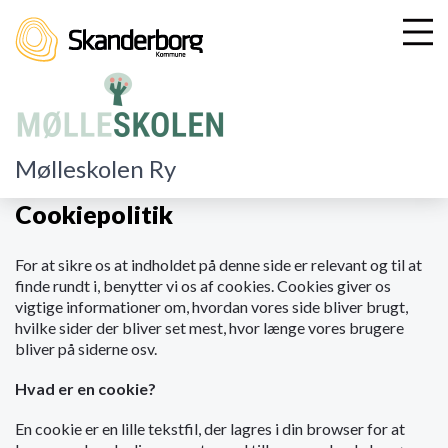
G
Mølleskolen Ry
å
t
Cookiepolitik
i
l
For at sikre os at indholdet på denne side er relevant og til at
h
finde rundt i, benytter vi os af cookies. Cookies giver os
o
vigtige informationer om, hvordan vores side bliver brugt,
v
hvilke sider der bliver set mest, hvor længe vores brugere
e
bliver på siderne osv.
d
i
Hvad er en cookie?
n
d
En cookie er en lille tekstfil, der lagres i din browser for at
h