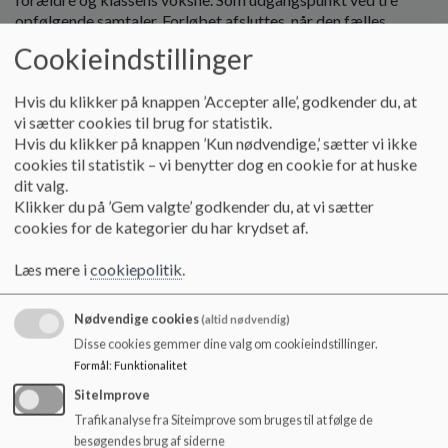
opfølgende samtaler. Forløbet afsluttes, når den fælles
vurdering er, at mobningen er bragt til ophør og eleven og
Cookieindstillinger
klassen har fået et tryggere fællesskab. Her vægtes barnets
udsagn om egen trivsel højt. Klik her for at se video fra
Hvis du klikker på knappen ’Accepter alle’, godkender du, at
Skolestyrken om definition af mobning.
Introduktion til
vi sætter cookies til brug for statistik.
Skolestyrken - Skolestyrken
Hvis du klikker på knappen ’Kun nødvendige,’ sætter vi ikke
cookies til statistik – vi benytter dog en cookie for at huske
Vedr. digital mobning
dit valg.
Digital mobning er oftest skjult for voksne, da det foregår i
Klikker du på ’Gem valgte’ godkender du, at vi sætter
digitale rum, hvor voksne sjældent deltager. Det er derfor
cookies for de kategorier du har krydset af.
vigtigt, at elever ved, at digital mobning heller ikke er i orden
og at det skal håndteres som al anden mobning. Jf. de
Læs mere i
cookiepolitik
.
ovenstående afsnit.
Nødvendige cookies
(altid nødvendig)
Digital mobning er også en naturlig del af det forebyggende
Disse cookies gemmer dine valg om cookieindstillinger.
arbejde i SSP-samarbejdet med flg. tiltag:
Formål
:
Funktionalitet
Digital dannelse
SiteImprove
Trafikanalyse fra Siteimprove som bruges til at følge de
• Skolen sikrer gennemførelse af undervisningsforløbet ”Dit liv på
besøgendes brug af siderne