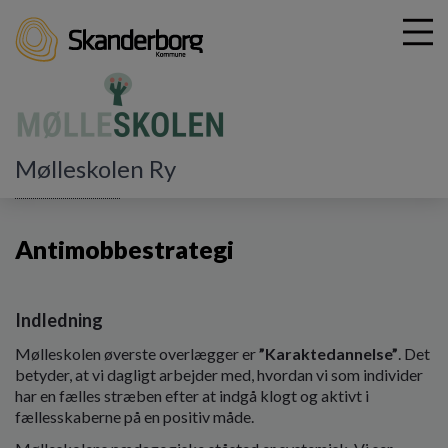
G
Mølleskolen Ry
å
Læring og trivsel
Antimobbestrategi
t
i
Antimobbestrategi
l
h
o
v
Indledning
e
d
Mølleskolen øverste overlægger er
”Karaktedannelse”
. Det
i
betyder, at vi dagligt arbejder med, hvordan vi som individer
n
har en fælles stræben efter at indgå klogt og aktivt i
d
fællesskaberne på en positiv måde.
h