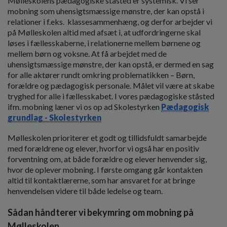
Mølleskolens pædagogiske ståsted er systemisk. Vi ser
o
mobning som uhensigtsmæssige mønstre, der kan opstå i
l
relationer i f.eks.
klassesammenhæng, og derfor arbejder vi
d
på Mølleskolen altid med afsæt i, at udfordringerne skal
e
løses i fællesskaberne, i relationerne mellem børnene og
t
mellem børn og voksne. At få arbejdet med de
uhensigtsmæssige mønstre, der kan opstå, er dermed en sag
for alle aktører rundt omkring problematikken – Børn,
forældre og pædagogisk personale. Målet vil være at skabe
tryghed for alle i fællesskabet. I vores pædagogiske ståsted
ifm. mobning læner vi os op ad Skolestyrken
Pædagogisk
grundlag - Skolestyrken
Mølleskolen prioriterer et godt og tillidsfuldt samarbejde
med forældrene og elever, hvorfor vi også har en positiv
forventning om, at både forældre og elever henvender sig,
hvor de oplever mobning. I første omgang går kontakten
altid til kontaktlærerne, som har ansvaret for at bringe
henvendelsen videre til både ledelse og team.
Sådan håndterer vi bekymring om mobning på
Mølleskolen