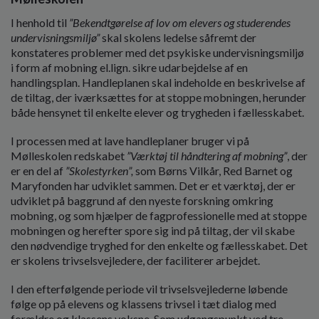
I henhold til
”Bekendtgørelse af lov om elevers og studerendes
undervisningsmiljø”
skal skolens ledelse såfremt der
konstateres problemer med det psykiske undervisningsmiljø
i form af mobning el.lign. sikre udarbejdelse af en
handlingsplan. Handleplanen skal indeholde en beskrivelse af
de tiltag, der iværksættes for at stoppe mobningen, herunder
både hensynet til enkelte elever og trygheden i fællesskabet.
I processen med at lave handleplaner bruger vi på
Mølleskolen redskabet
”Værktøj til håndtering af mobning”
, der
er en del af
”Skolestyrken”,
som Børns Vilkår, Red Barnet og
Maryfonden har udviklet sammen. Det er et værktøj, der er
udviklet på baggrund af den nyeste forskning omkring
mobning, og som hjælper de fagprofessionelle med at stoppe
mobningen og herefter spore sig ind på tiltag, der vil skabe
den nødvendige tryghed for den enkelte og fællesskabet. Det
er skolens trivselsvejledere, der faciliterer arbejdet.
I den efterfølgende periode vil trivselsvejlederne løbende
følge op på elevens og klassens trivsel i tæt dialog med
forældre og klassens voksne. Som udgangspunkt ved tre