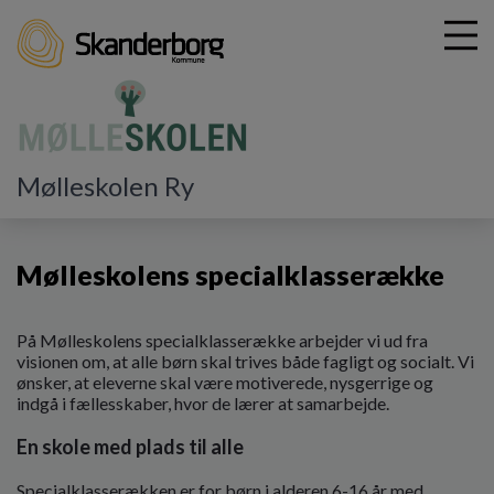
G
Mølleskolen Ry
å
Vores skole
Mølleskolens specialklasserække
t
i
Mølleskolens specialklasserække
l
h
o
På Mølleskolens specialklasserække arbejder vi ud fra
v
visionen om, at alle børn skal trives både fagligt og socialt. Vi
e
ønsker, at eleverne skal være motiverede, nysgerrige og
d
indgå i fællesskaber, hvor de lærer at samarbejde.
i
n
En skole med plads til alle
d
h
Specialklasserækken er for børn i alderen 6-16 år med