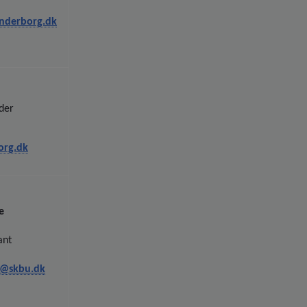
anderborg.dk
der
org.dk
e
ant
a@skbu.dk