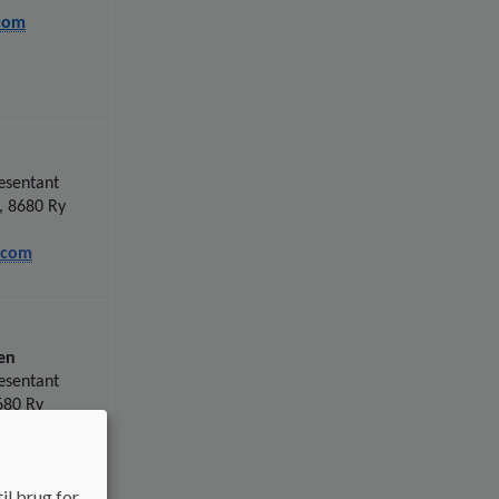
com
æsentant
, 8680 Ry
.com
en
æsentant
680 Ry
k
il brug for