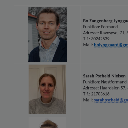
Bo Zangenberg Lyngga
Funktion: Formand
Adresse: Ravnsøvej 71, 
Tlf.: 30242539
Mail:
bolynggaard@gm
Sarah Pscheid Nielsen
Funktion: Næstformand
Adresse: Haardalen 57,
Tlf.: 21703616
Mail:
sarahpscheid@gm