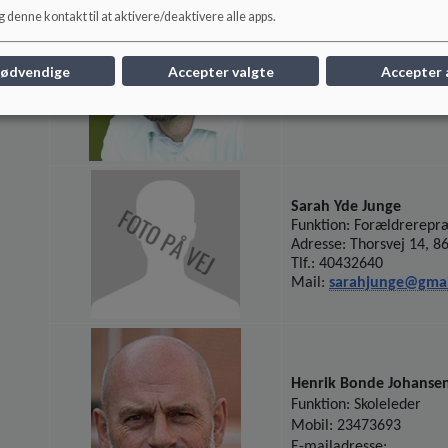
 denne kontakt til at aktivere/deaktivere alle apps.
Morten Fransen
Funktion: Forældrerepr
Adresse: Enghavevej 21
nødvendige
Accepter valgte
Accepter 
Tlf.: 91311478
Mail:
morten.fransen
Sarah Yde Junge
Funktion: Forældrerepr
Adresse: Thorsvej 14, 8
Tlf.: 40432640
Mail:
sarahjunge@gma
Henrik Bonde Johanse
Funktion: Skoleleder
Mobil: 23473693
E-mailadresse: