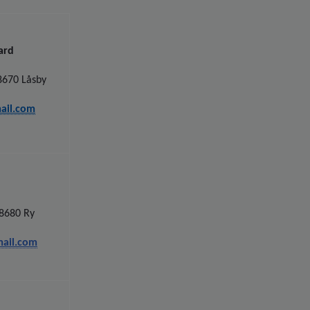
ard
8670 Låsby
ail.com
 8680 Ry
ail.com