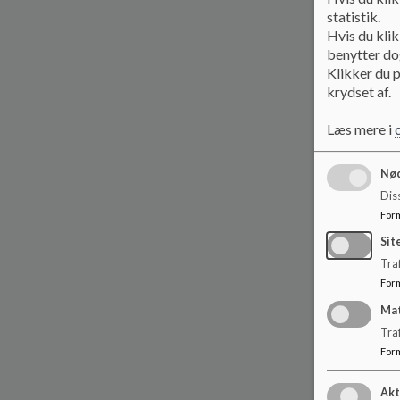
statistik.
Hvis du klik
benytter dog
Klikker du p
krydset af.
Læs mere i
Nød
Dis
For
Sit
Traf
For
Ma
Tra
For
Akt