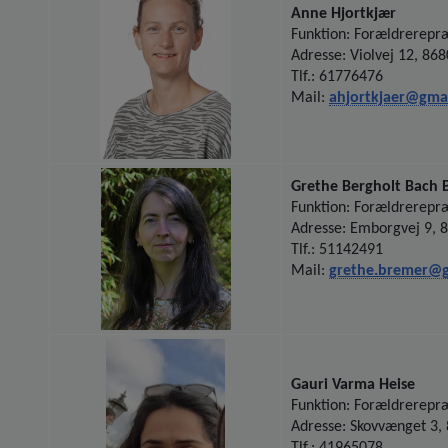
Anne Hjortkjær
Funktion: Forældrerepr
Adresse: Violvej 12, 868
Tlf.: 61776476
Mail:
ahjortkjaer@gma
Grethe Bergholt Bach 
Funktion: Forældrerepr
Adresse: Emborgvej 9, 
Tlf.: 51142491
Mail:
grethe.bremer@
Gauri Varma Heise
Funktion: Forældrerepr
Adresse: Skovvænget 3,
Tlf.: 41965078