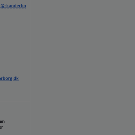
en@skanderbo
rborg.dk
sen
er