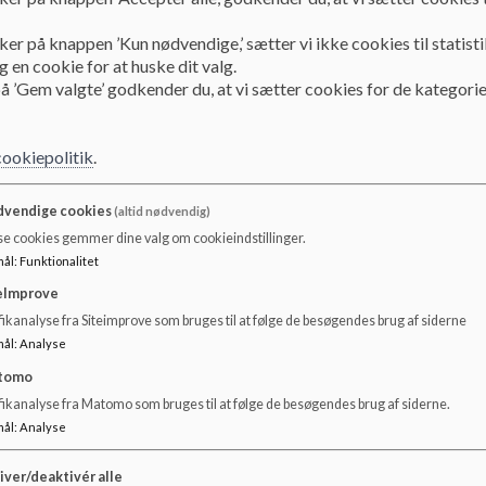
ker på knappen ’Kun nødvendige,’ sætter vi ikke cookies til statisti
 en cookie for at huske dit valg.
Liv La Cour
å ’Gem valgte’ godkender du, at vi sætter cookies for de kategorie
Funktion: Forældrerepr
Adresse: Skovvænget 8,
Tlf.: 61309287
cookiepolitik
.
Mail:
Livlacour@gmai
vendige cookies
(altid nødvendig)
se cookies gemmer dine valg om cookieindstillinger.
mål
:
Funktionalitet
eImprove
Tej Egefort
ikanalyse fra Siteimprove som bruges til at følge de besøgendes brug af siderne
Funktion: Forældrerepr
mål
:
Analyse
Adresse: Bakkefaldet 1,
Tlf.: 22756407
tomo
Mail:
tejegefjord@gm
fikanalyse fra Matomo som bruges til at følge de besøgendes brug af siderne.
mål
:
Analyse
iver/deaktivér alle