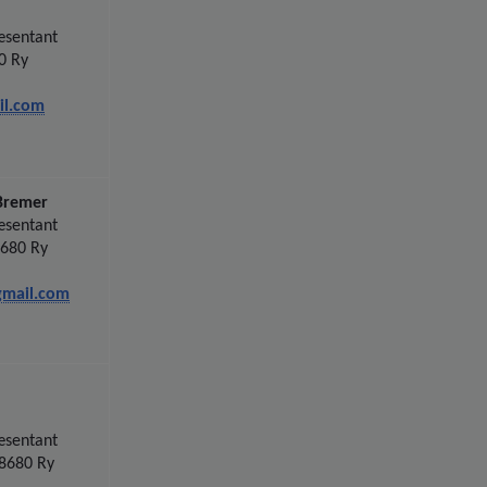
æsentant
0 Ry
il.com
Bremer
æsentant
8680 Ry
gmail.com
æsentant
 8680 Ry