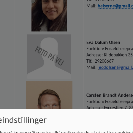
Mail:
heiserne@gmail.
Eva Dalum Olsen
Funktion: Forældrerepr
Adresse: Kildebakken 35
Tlf.: 29208667
Mail:
ecdolsen@gmail
Carsten Brandt Anders
Funktion: Forældrerepr
Adresse: Fyrrestien 7, 8
Tlf.: 20724388
indstillinger
Mail:
cba@jutlander.d
ker på knappen ’Accepter alle’, godkender du, at vi sætter cookies t