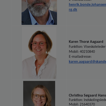
henrik.bonde.johans
rg.dk
Karen Thorø Aagaard
Funktion: Viseskoleleder
Mobil: 40210840
E-mailadresse:
karen.aagaard@skande
Christina Søgaard Han
Funktion: Indskolingsled
Mobil: 21640370