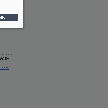
æsentant
, 8680 Ry
alle
@gmail.com
æsentant
680 Ry
i.com
n