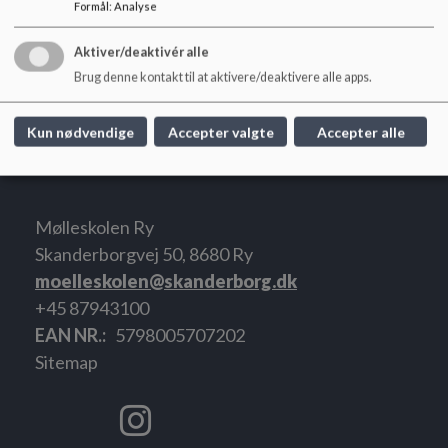
Formål
:
Analyse
Aktiver/deaktivér alle
Brug denne kontakt til at aktivere/deaktivere alle apps.
Kun nødvendige
Accepter valgte
Accepter alle
Mølleskolen Ry
Skanderborgvej 50, 8680 Ry
moelleskolen@skanderborg.dk
+45 87943100
EAN NR.
5798005707202
Sitemap