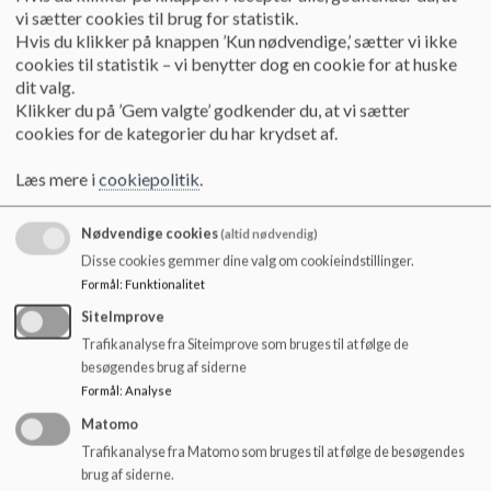
o
Referater af skolebestyrelsesmøder 2020-2021
vi sætter cookies til brug for statistik.
l
Referater af skolebestyrelsesmøder 2019-2020
Hvis du klikker på knappen ’Kun nødvendige,’ sætter vi ikke
d
Referater af skolebestyrelsesmøder 2018-2019
cookies til statistik – vi benytter dog en cookie for at huske
e
Referater af skolebestyrelsesmøder 2017-2018
dit valg.
t
Referater af skolebestyrelsesmøder 2016-2017
Klikker du på ’Gem valgte’ godkender du, at vi sætter
Referater af skolebestyrelsesmøder 2015-2016
cookies for de kategorier du har krydset af.
Læs mere i
cookiepolitik
.
Nødvendige cookies
(altid nødvendig)
Disse cookies gemmer dine valg om cookieindstillinger.
Formål
:
Funktionalitet
SiteImprove
Trafikanalyse fra Siteimprove som bruges til at følge de
besøgendes brug af siderne
Formål
:
Analyse
Matomo
Trafikanalyse fra Matomo som bruges til at følge de besøgendes
brug af siderne.