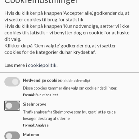
o
l
Er du interesseret i at blive en del af skolens
Hvis du klikker på knappen ’Accepter alle’, godkender du, at
d
vi sætter cookies til brug for statistik.
vikarteam i kommende skoleår?
e
Hvis du klikker på knappen ’Kun nødvendige,’ sætter vi ikke
t
På Mølleskolen har vi et korps af tilkaldevikarer, der er løst ansat,
cookies til statistik – vi benytter dog en cookie for at huske
som dækker skolens behov for vikarer ved lærere og pædagogers
dit valg.
fravær i løbet af skoleåret. Vikarerne er vigtige for skoledagens
Klikker du på ’Gem valgte’ godkender du, at vi sætter
sammenhæng, og at eleverne oplever et meningsfuldt og trygt
cookies for de kategorier du har krydset af.
læringsrum selv om de kendte lærere og pædagoger er væk fra
undervisning eller i fritidstilbuddet. Jobbet som vikar er på
Læs mere i
cookiepolitik
.
samme tid udfordrende og fuld af liv og gode oplevelser. Hvis du
tænker på at uddanne dig til lærer eller pædagog, kan det være en
Nødvendige cookies
(altid nødvendig)
god måde at prøve det af på.
Disse cookies gemmer dine valg om cookieindstillinger.
Formål
:
Funktionalitet
Det kan være meget svingende, hvor mange timer, man har som
vikar. Man aflønnes kun for de timer, man arbejder. Til gengæld er
SiteImprove
timelønnen høj og rummer også forberedelsestiden.
Trafikanalyse fra Siteimprove som bruges til at følge de
besøgendes brug af siderne
Hvis du er interesseret i at blive en del af Mølleskolens vikarteam
Formål
:
Analyse
for kommende skoleår, sender du en mail til:
molleskolen.ansogning@skanderborg.dk
, gerne inden 1. juni.
Matomo