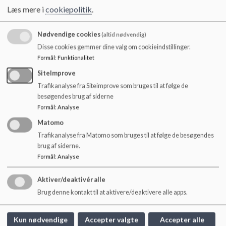
Læs mere i
cookiepolitik
.
Referat SB-møde 07-06-2018.pdf
Nødvendige cookies
(altid nødvendig)
Disse cookies gemmer dine valg om cookieindstillinger.
Formål
:
Funktionalitet
Referat SB-møde 14. december 2017.pdf
SiteImprove
Trafikanalyse fra Siteimprove som bruges til at følge de
besøgendes brug af siderne
Referat SB-møde 15.01.2018
Formål
:
Analyse
Matomo
Trafikanalyse fra Matomo som bruges til at følge de besøgendes
Referat SB-møde 19.04.2018
brug af siderne.
Formål
:
Analyse
Referat SB-møde 20.2.2018
Aktiver/deaktivér alle
Brug denne kontakt til at aktivere/deaktivere alle apps.
Referat SB-møde 21.03.2018
Kun nødvendige
Accepter valgte
Accepter alle