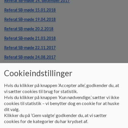
Referat SB-møde 14. december 2017
o
l
Referat SB-møde 15.01.2018
d
e
Referat SB-møde 19.04.2018
t
Referat SB-møde 20.2.2018
Referat SB-møde 21.03.2018
Referat SB-møde 22.11.2017
Referat SB-møde 24.08.2017
Referat SB-møde 24.10.2017
Cookieindstillinger
Referat SB-møde 25.09.2017
Hvis du klikker på knappen ’Accepter alle’, godkender du, at
Tilbage
vi sætter cookies til brug for statistik.
Dokumenter
Hvis du klikker på knappen ’Kun nødvendige,’ sætter vi ikke
cookies til statistik – vi benytter dog en cookie for at huske
Budgetforslag 2017 Skoledel nr. 2
dit valg.
Klikker du på ’Gem valgte’ godkender du, at vi sætter
cookies for de kategorier du har krydset af.
Referat fra SB-møde 24.04.2017