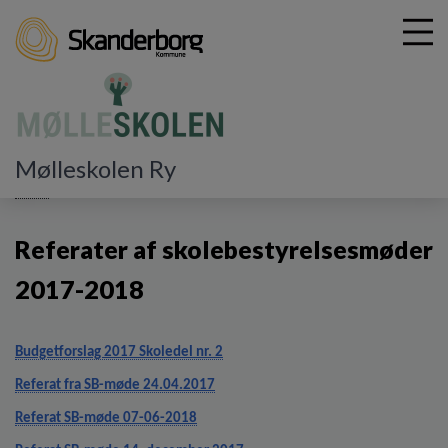
G
Mølleskolen Ry
å
Hjem
t
i
Referater af skolebestyrelsesmøder
l
h
2017-2018
o
v
e
d
Budgetforslag 2017 Skoledel nr. 2
i
Referat fra SB-møde 24.04.2017
n
d
Referat SB-møde 07-06-2018
h