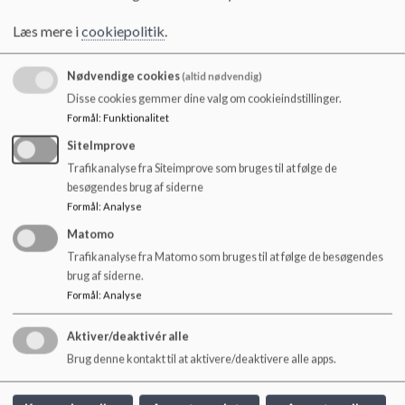
o
Budgetforslag 2017 Fritidsdel
l
Læs mere i
cookiepolitik
.
d
Referat EKSTRAORDINÆRT SB-møde 27.03.2017
e
Nødvendige cookies
(altid nødvendig)
t
Referat SB-møde 07.06.2017
Disse cookies gemmer dine valg om cookieindstillinger.
Referat SB-møde 08.12.2016
Formål
:
Funktionalitet
Referat SB-møde 11.08.2016
SiteImprove
Trafikanalyse fra Siteimprove som bruges til at følge de
Referat SB-møde 16.01.2017
besøgendes brug af siderne
Referat SB-møde 21.03.2017
Formål
:
Analyse
Referat SB-møde 21.09.2016
Matomo
Trafikanalyse fra Matomo som bruges til at følge de besøgendes
Referat SB-møde 22.02.2017
brug af siderne.
Tilbage
Formål
:
Analyse
Aktiver/deaktivér alle
Brug denne kontakt til at aktivere/deaktivere alle apps.
Mølleskolen Ry
Skanderborgvej 50, 8680 Ry