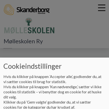
G
Mølleskolen Ry
å
Hjem
t
i
Referater af skolebestyrelsesmøder
l
Cookieindstillinger
h
2016-2017
o
v
Hvis du klikker på knappen ’Accepter alle’, godkender du, at
e
vi sætter cookies til brug for statistik.
d
74. Udkast til revideret skolepolitik
Hvis du klikker på knappen ’Kun nødvendige,’ sætter vi ikke
i
cookies til statistik – vi benytter dog en cookie for at huske
77. Justering af tildelingsmodeller på skoleområdet
n
dit valg.
d
Klikker du på ’Gem valgte’ godkender du, at vi sætter
78. Eventuel decentralisering af beslutningskompetencen i forhold
h
cookies for de kategorier du har krydset af.
til aktivering af Folkeskolelovens § 16 b