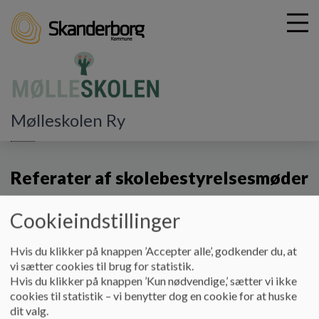
G
Mølleskolen Ry
å
Hjem
t
i
Referater af skolebestyrelsesmøder
l
h
2019-2020
o
Cookieindstillinger
v
e
d
Hvis du klikker på knappen ’Accepter alle’, godkender du, at
Referat af SB-møde 12.06.2019
i
vi sætter cookies til brug for statistik.
n
Hvis du klikker på knappen ’Kun nødvendige,’ sætter vi ikke
Referat af SB-møde 02.09.2019
d
cookies til statistik – vi benytter dog en cookie for at huske
h
dit valg.
Referat af SB-møde 09.10.2019