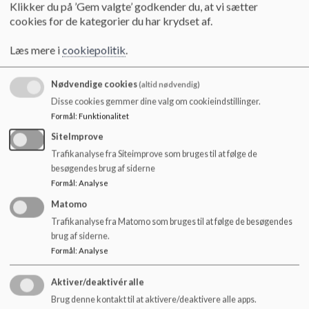
o
Klikker du på ’Gem valgte’ godkender du, at vi sætter
l
cookies for de kategorier du har krydset af.
Referat af SB-møde 21.11.2019
d
e
Læs mere i
cookiepolitik
.
Tilbage
t
Dokumenter
Nødvendige cookies
(altid nødvendig)
Disse cookies gemmer dine valg om cookieindstillinger.
Referat af SB-møde 02.09.2019.pdf
Formål
:
Funktionalitet
SiteImprove
Referat af SB-møde 09.10.2019.pdf
Trafikanalyse fra Siteimprove som bruges til at følge de
besøgendes brug af siderne
Formål
:
Analyse
Referat af SB-møde 12.06.2019.pdf
Matomo
Trafikanalyse fra Matomo som bruges til at følge de besøgendes
brug af siderne.
Formål
:
Analyse
Referat af SB-møde 21.11.2019.pdf
Aktiver/deaktivér alle
Brug denne kontakt til at aktivere/deaktivere alle apps.