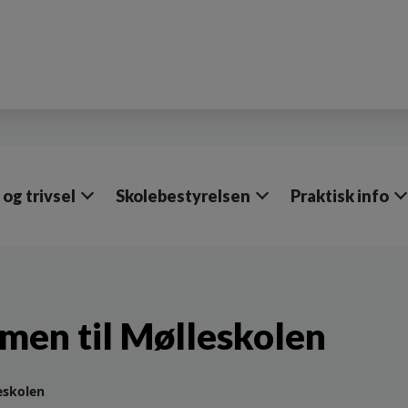
og trivsel
Skolebestyrelsen
Praktisk info
en til Mølleskolen
eskolen