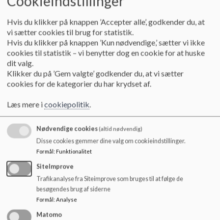
Cookieindstillinger
o
l
Hvis du klikker på knappen ’Accepter alle’, godkender du, at
d
vi sætter cookies til brug for statistik.
e
Hvis du klikker på knappen ’Kun nødvendige,’ sætter vi ikke
t
cookies til statistik – vi benytter dog en cookie for at huske
dit valg.
Klikker du på ’Gem valgte’ godkender du, at vi sætter
cookies for de kategorier du har krydset af.
Læs mere i
cookiepolitik
.
Nødvendige cookies
(altid nødvendig)
Disse cookies gemmer dine valg om cookieindstillinger.
Formål
:
Funktionalitet
SiteImprove
Trafikanalyse fra Siteimprove som bruges til at følge de
besøgendes brug af siderne
Formål
:
Analyse
Matomo