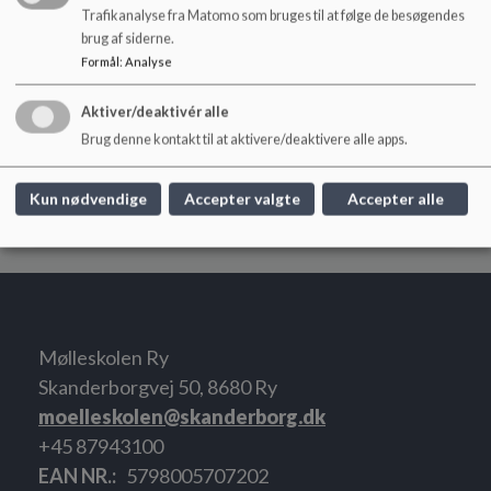
Trafikanalyse fra Matomo som bruges til at følge de besøgendes
Dokumenter
brug af siderne.
Opslag for valgmøde 2026
Formål
:
Analyse
Aktiver/deaktivér alle
Brug denne kontakt til at aktivere/deaktivere alle apps.
Valgfolder 2026
Kun nødvendige
Accepter valgte
Accepter alle
Tids- og procesplan
Mølleskolen Ry
Skanderborgvej 50, 8680 Ry
moelleskolen@skanderborg.dk
+45 87943100
EAN NR.
5798005707202